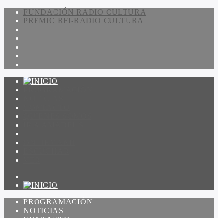
FUNDACIÓN RADIO CULTURA
PREMIO RFI-RADIO CULTURA
PROGRAMACIÓN
NOTICIAS
CONTACTO
QUIENES SOMOS
IR A AMADEUS
ON DEMAND
ESCUCHAR
VER
PROGRAMACIÓN
NOTICIAS