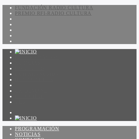
FUNDACIÓN RADIO CULTURA
PREMIO RFI-RADIO CULTURA
PROGRAMACIÓN
NOTICIAS
CONTACTO
QUIENES SOMOS
IR A AMADEUS
ON DEMAND
ESCUCHAR
VER
PROGRAMACIÓN
NOTICIAS