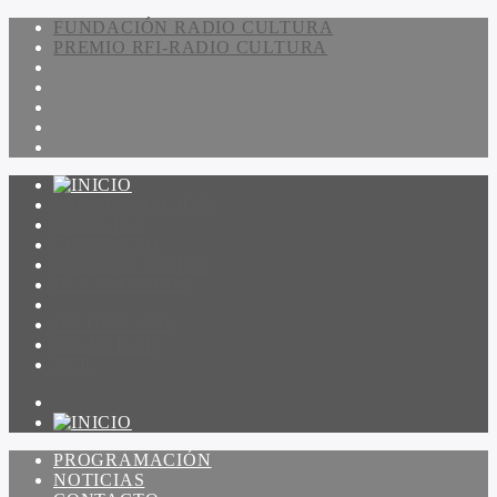
FUNDACIÓN RADIO CULTURA
PREMIO RFI-RADIO CULTURA
PROGRAMACIÓN
NOTICIAS
CONTACTO
QUIENES SOMOS
IR A AMADEUS
ON DEMAND
ESCUCHAR
VER
PROGRAMACIÓN
NOTICIAS