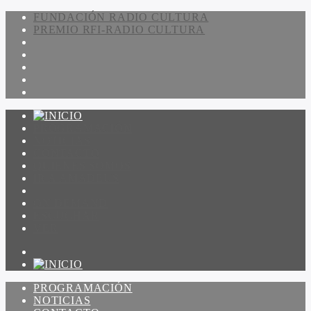
FUNDACIÓN RADIO CULTURA
PREMIO RFI-RADIO CULTURA
PROGRAMACIÓN
NOTICIAS
CONTACTO
QUIENES SOMOS
IR A AMADEUS
ON DEMAND
ESCUCHAR
VER
PROGRAMACIÓN
NOTICIAS