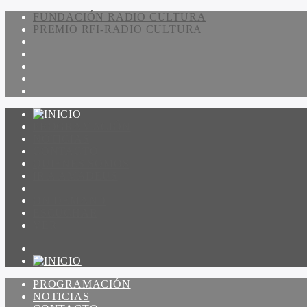
FUNDACIÓN RADIO CULTURA
PREMIO RFI-RADIO CULTURA
PROGRAMACIÓN
NOTICIAS
CONTACTO
QUIENES SOMOS
IR A AMADEUS
ON DEMAND
ESCUCHAR
VER
PROGRAMACIÓN
NOTICIAS