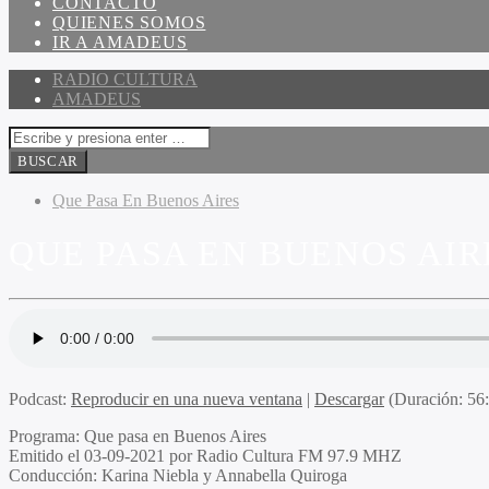
CONTACTO
QUIENES SOMOS
IR A AMADEUS
RADIO CULTURA
AMADEUS
Que Pasa En Buenos Aires
QUE PASA EN BUENOS AIRE
Podcast:
Reproducir en una nueva ventana
|
Descargar
(Duración: 5
Programa:
Que pasa en Buenos Aires
Emitido el
03-09-2021 por Radio Cultura FM 97.9 MHZ
Conducción:
Karina Niebla y Annabella Quiroga