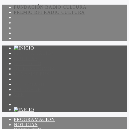
FUNDACIÓN RADIO CULTURA
PREMIO RFI-RADIO CULTURA
PROGRAMACIÓN
NOTICIAS
CONTACTO
QUIENES SOMOS
IR A AMADEUS
ON DEMAND
ESCUCHAR
VER
PROGRAMACIÓN
NOTICIAS