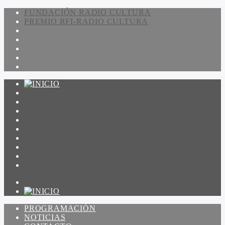
FUNDACIÓN RADIO CULTURA
PREMIO RFI-RADIO CULTURA
PROGRAMACIÓN
NOTICIAS
CONTACTO
QUIENES SOMOS
IR A AMADEUS
ON DEMAND
ESCUCHAR
VER
PROGRAMACIÓN
NOTICIAS