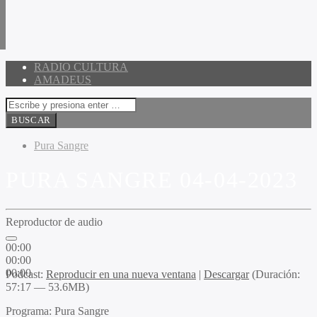
RADIO CULTURA
AMADEUS
Pura Sangre
PURA SANGRE 04-04-2023
Reproductor de audio
00:00
00:00
00:00
Podcast:
Reproducir en una nueva ventana
|
Descargar
(Duración:
57:17 — 53.6MB)
Programa:
Pura Sangre