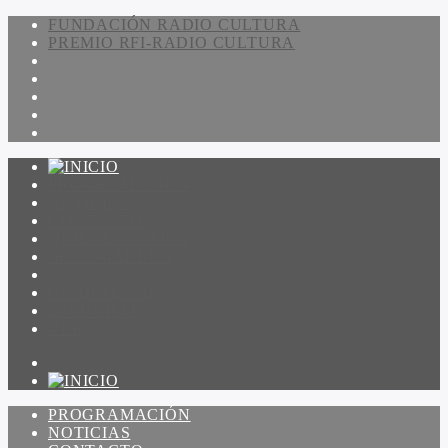
FUNDACIÓN RADIO CULTURA
PREMIO RFI-RADIO CULTURA
PROGRAMACIÓN
NOTICIAS
CONTACTO
QUIENES SOMOS
IR A AMADEUS
ON DEMAND
ESCUCHAR
VER
PROGRAMACIÓN
NOTICIAS