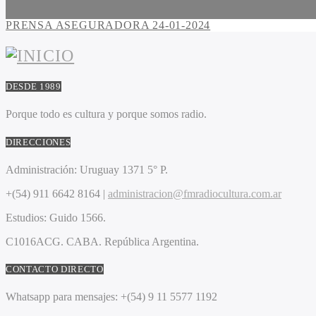
PRENSA ASEGURADORA 24-01-2024
DESDE 1989
Porque todo es cultura y porque somos radio.
DIRECCIONES
Administración:
Uruguay 1371 5° P.
+(54) 911 6642 8164 |
administracion@fmradiocultura.com.ar
Estudios:
Guido 1566.
C1016ACG
. CABA.
República Argentina.
CONTACTO DIRECTO
Whatsapp para mensajes:
+(54) 9 11 5577 1192