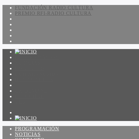
FUNDACIÓN RADIO CULTURA
PREMIO RFI-RADIO CULTURA
PROGRAMACIÓN
NOTICIAS
CONTACTO
QUIENES SOMOS
IR A AMADEUS
ON DEMAND
ESCUCHAR
VER
PROGRAMACIÓN
NOTICIAS