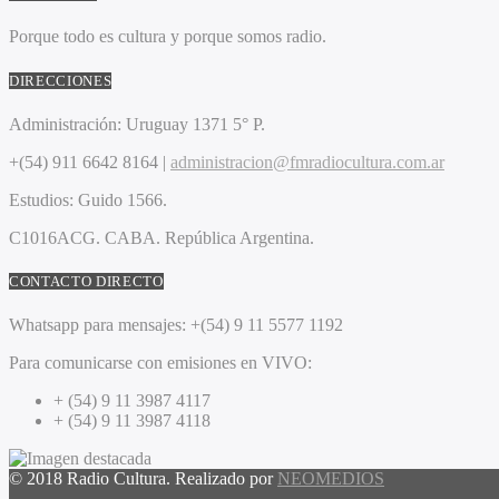
Porque todo es cultura y porque somos radio.
DIRECCIONES
Administración:
Uruguay 1371 5° P.
+(54) 911 6642 8164 |
administracion@fmradiocultura.com.ar
Estudios:
Guido 1566.
C1016ACG
. CABA.
República Argentina.
CONTACTO DIRECTO
Whatsapp para mensajes:
+(54) 9 11 5577 1192
Para comunicarse con emisiones en VIVO:
+ (54) 9 11 3987 4117
+ (54) 9 11 3987 4118
© 2018 Radio Cultura. Realizado por
NEOMEDIOS