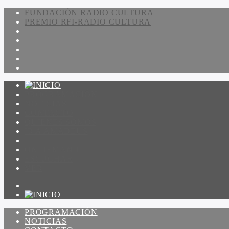
FUNDACIÓN RADIO CULTURA
PREMIO RFI-RADIO CULTURA
PROGRAMACIÓN
NOTICIAS
CONTACTO
QUIENES SOMOS
IR A AMADEUS
ON DEMAND
ESCUCHAR
VER
PROGRAMACIÓN
NOTICIAS