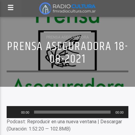
PRENSA ASEGURADORA
PRENSA ASEGURADORA 18-
08-2021
Reproductor
00:00
00:00
de
Podcast:
Reproducir en una nueva ventana
|
Descargar
audio
(Duración: 1:52:20 — 102.8MB)