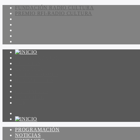
FUNDACIÓN RADIO CULTURA
PREMIO RFI-RADIO CULTURA
PROGRAMACIÓN
NOTICIAS
CONTACTO
QUIENES SOMOS
IR A AMADEUS
ON DEMAND
ESCUCHAR
VER
PROGRAMACIÓN
NOTICIAS