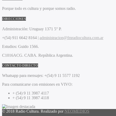
Porque todo es cultura y porque somos radio.
DIRECCIONES
Administración:
Uruguay 1371 5° P.
+(54) 911 6642 8164 |
administracion@fmradiocultura.com.ar
Estudios:
Guido 1566.
C1016ACG
. CABA.
República Argentina.
CONTACTO DIRECTO
Whatsapp para mensajes:
+(54) 9 11 5577 1192
Para comunicarse con emisiones en VIVO:
+ (54) 9 11 3987 4117
+ (54) 9 11 3987 4118
© 2018 Radio Cultura. Realizado por
NEOMEDIOS