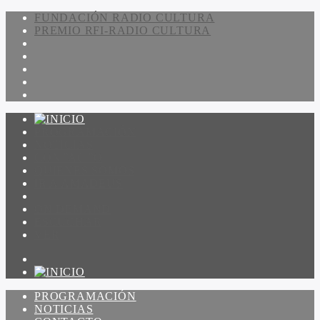
FUNDACIÓN RADIO CULTURA
PREMIO RFI-RADIO CULTURA
PROGRAMACIÓN
NOTICIAS
CONTACTO
QUIENES SOMOS
IR A AMADEUS
ON DEMAND
ESCUCHAR
VER
PROGRAMACIÓN
NOTICIAS