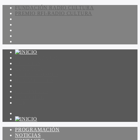
FUNDACIÓN RADIO CULTURA
PREMIO RFI-RADIO CULTURA
PROGRAMACIÓN
NOTICIAS
CONTACTO
QUIENES SOMOS
IR A AMADEUS
ON DEMAND
ESCUCHAR
VER
PROGRAMACIÓN
NOTICIAS