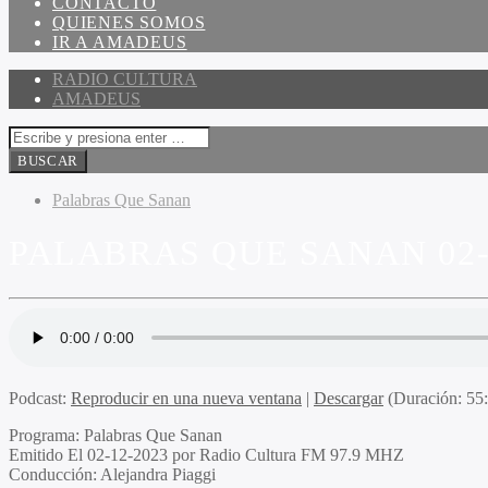
CONTACTO
QUIENES SOMOS
IR A AMADEUS
RADIO CULTURA
AMADEUS
Palabras Que Sanan
PALABRAS QUE SANAN 02-
Podcast:
Reproducir en una nueva ventana
|
Descargar
(Duración: 5
Programa
: Palabras Que Sanan
Emitido
El 02-12-2023 por Radio Cultura FM 97.9 MHZ
Conducción
: Alejandra Piaggi