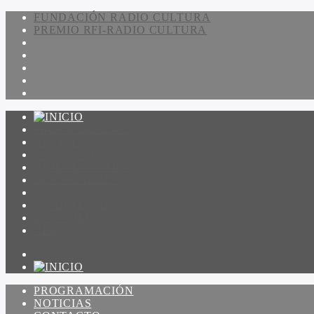
FUNDACIÓN RADIO CULTURA
PREMIO RFI-RADIO CULTURA
PROGRAMACIÓN
NOTICIAS
CONTACTO
QUIENES SOMOS
IR A AMADEUS
ON DEMAND
ESCUCHAR
VER
PROGRAMACIÓN
NOTICIAS