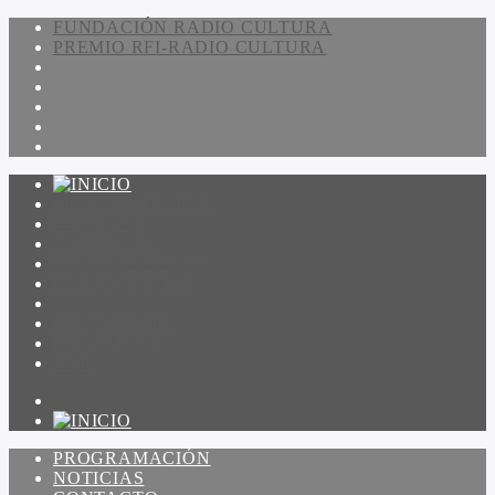
FUNDACIÓN RADIO CULTURA
PREMIO RFI-RADIO CULTURA
PROGRAMACIÓN
NOTICIAS
CONTACTO
QUIENES SOMOS
IR A AMADEUS
ON DEMAND
ESCUCHAR
VER
PROGRAMACIÓN
NOTICIAS