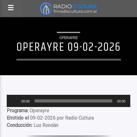
OPERAYRE
OPERAYRE 09-02-2026
Reproductor
00:00
00:00
de
Programa:
Operayre
audio
Emitido el
09-02-2026 por Radio Cultura
Conducción:
Lux Rondán