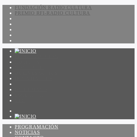
FUNDACIÓN RADIO CULTURA
PREMIO RFI-RADIO CULTURA
PROGRAMACIÓN
NOTICIAS
CONTACTO
QUIENES SOMOS
IR A AMADEUS
ON DEMAND
ESCUCHAR
VER
PROGRAMACIÓN
NOTICIAS