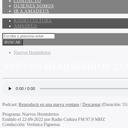
CONTACTO
QUIENES SOMOS
IR A AMADEUS
RADIO CULTURA
AMADEUS
Nuevos Hemisferios
NUEVOS HEMISFERIOS 22-0
Podcast:
Reproducir en una nueva ventana
|
Descargar
(Duración: 5
Programa
: Nuevos Hemisferios
Emitido
el 22-09-2022 por Radio Cultura FM 97.9 MHZ
Conducción
: Verónica Figueroa