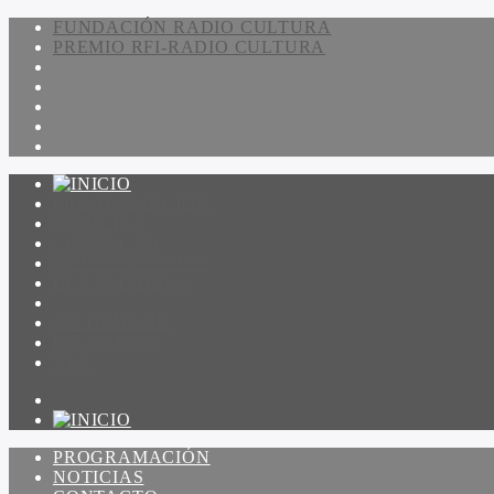
FUNDACIÓN RADIO CULTURA
PREMIO RFI-RADIO CULTURA
PROGRAMACIÓN
NOTICIAS
CONTACTO
QUIENES SOMOS
IR A AMADEUS
ON DEMAND
ESCUCHAR
VER
PROGRAMACIÓN
NOTICIAS