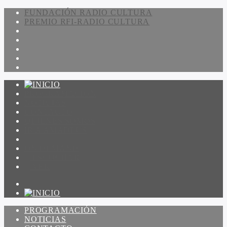
FUNDACIÓN RADIO CULTURA
PREMIO RFI-RADIO CULTURA
PROGRAMACIÓN
NOTICIAS
CONTACTO
QUIENES SOMOS
IR A AMADEUS
ON DEMAND
ESCUCHAR
VER
PROGRAMACIÓN
NOTICIAS