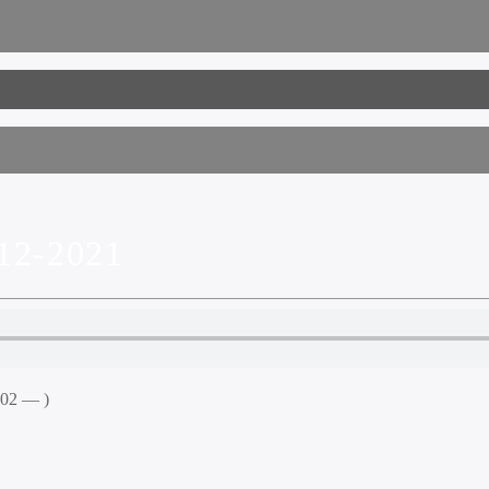
2-2021
:02 — )