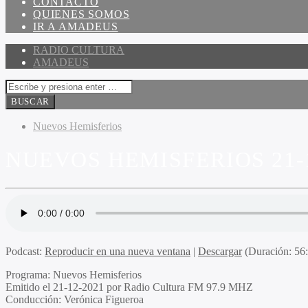
CONTACTO
QUIENES SOMOS
IR A AMADEUS
RADIO CULTURA
AMADEUS
Nuevos Hemisferios
NUEVOS HEMISFERIOS 21-1
Podcast:
Reproducir en una nueva ventana
|
Descargar
(Duración: 56
Programa
: Nuevos Hemisferios
Emitido
el 21-12-2021 por Radio Cultura FM 97.9 MHZ
Conducción
: Verónica Figueroa