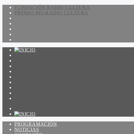
FUNDACIÓN RADIO CULTURA
PREMIO RFI-RADIO CULTURA
PROGRAMACIÓN
NOTICIAS
CONTACTO
QUIENES SOMOS
IR A AMADEUS
ON DEMAND
ESCUCHAR
VER
PROGRAMACIÓN
NOTICIAS