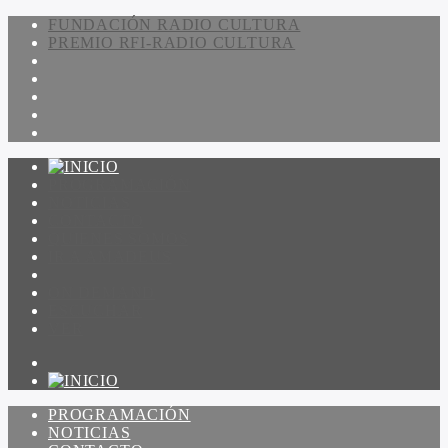
FUNDACIÓN RADIO CULTURA
PREMIO RFI-RADIO CULTURA
PROGRAMACIÓN
NOTICIAS
CONTACTO
QUIENES SOMOS
IR A AMADEUS
ON DEMAND
ESCUCHAR
VER
PROGRAMACIÓN
NOTICIAS