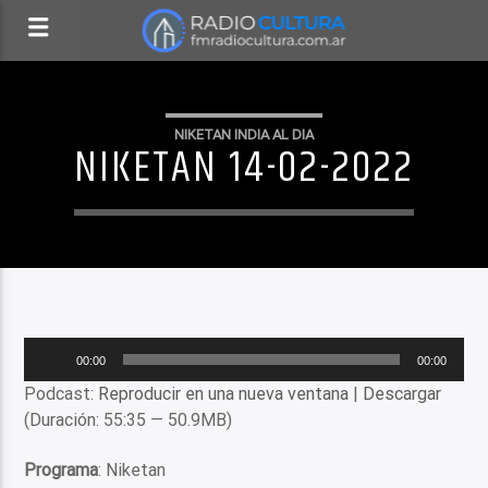
NIKETAN INDIA AL DIA
NIKETAN 14-02-2022
Reproductor
00:00
00:00
de
Podcast:
Reproducir en una nueva ventana
|
Descargar
audio
(Duración: 55:35 — 50.9MB)
Programa
: Niketan