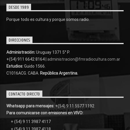
DESDE 1989
Porque todo es cultura y porque somos radio.
DIRECCIONES
Administración:
Uruguay 1371 5° P.
+(54) 911 6642 8164 |
administracion@fmradiocultura.com.ar
Estudios:
Guido 1566.
C1016ACG
. CABA.
República Argentina.
CONTACTO DIRECTO
Whatsapp para mensajes:
+(54) 9 11 5577 1192
Para comunicarse con emisiones en VIVO:
+ (54) 9 11 3987 4117
+ (54) 9 11 3987 4118