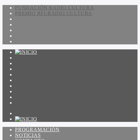
FUNDACIÓN RADIO CULTURA
PREMIO RFI-RADIO CULTURA
PROGRAMACIÓN
NOTICIAS
CONTACTO
QUIENES SOMOS
IR A AMADEUS
ON DEMAND
ESCUCHAR
VER
PROGRAMACIÓN
NOTICIAS