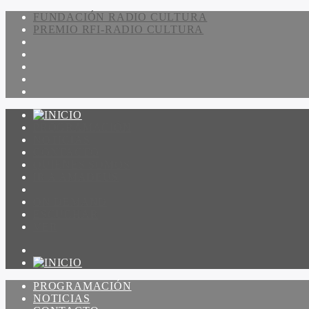
FUNDACIÓN RADIO CULTURA
PREMIO RFI-RADIO CULTURA
PROGRAMACIÓN
NOTICIAS
CONTACTO
QUIENES SOMOS
IR A AMADEUS
ON DEMAND
ESCUCHAR
VER
PROGRAMACIÓN
NOTICIAS