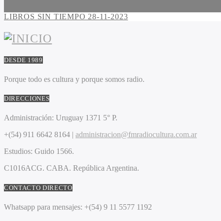
LIBROS SIN TIEMPO 28-11-2023
DESDE 1989
Porque todo es cultura y porque somos radio.
DIRECCIONES
Administración:
Uruguay 1371 5° P.
+(54) 911 6642 8164 |
administracion@fmradiocultura.com.ar
Estudios:
Guido 1566.
C1016ACG
. CABA.
República Argentina.
CONTACTO DIRECTO
Whatsapp para mensajes:
+(54) 9 11 5577 1192