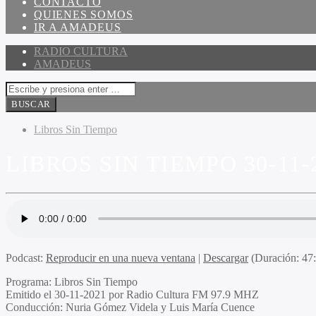
CONTACTO
QUIENES SOMOS
IR A AMADEUS
RADIO CULTURA
AMADEUS
Libros Sin Tiempo
LIBROS SIN TIEMPO 30-11-
Podcast:
Reproducir en una nueva ventana
|
Descargar
(Duración: 4
Programa
: Libros Sin Tiempo
Emitido
el 30-11-2021 por Radio Cultura FM 97.9 MHZ
Conducción
: Nuria Gómez Videla y Luis María Cuence