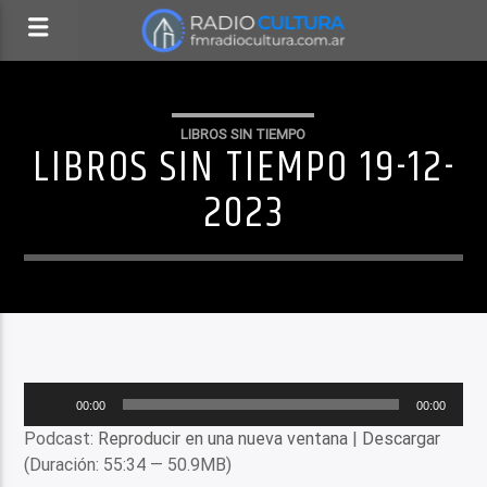
LIBROS SIN TIEMPO
LIBROS SIN TIEMPO 19-12-
2023
Reproductor
00:00
00:00
de
Podcast:
Reproducir en una nueva ventana
|
Descargar
audio
(Duración: 55:34 — 50.9MB)