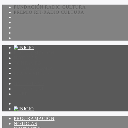
FUNDACIÓN RADIO CULTURA
PREMIO RFI-RADIO CULTURA
PROGRAMACIÓN
NOTICIAS
CONTACTO
QUIENES SOMOS
IR A AMADEUS
ON DEMAND
ESCUCHAR
VER
PROGRAMACIÓN
NOTICIAS