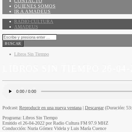
CONTACTO
QUIENES SOMOS
IR A AMADEUS
RADIO CULTURA
AMADEUS
Libros Sin Tiempo
LIBROS SIN TIEMPO 26-04-
Podcast:
Reproducir en una nueva ventana
|
Descargar
(Duración: 5
Programa
: Libros Sin Tiempo
Emitido
el 26-04-2022 por Radio Cultura FM 97.9 MHZ
Conducción
: Nuria Gómez Videla y Luis María Cuence