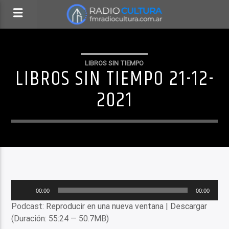
LIBROS SIN TIEMPO
LIBROS SIN TIEMPO 21-12-
2021
Reproductor
00:00
00:00
de
Podcast:
Reproducir en una nueva ventana
|
Descargar
audio
(Duración: 55:24 — 50.7MB)