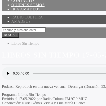
CONTACTO
QUIENES SOMOS
IR A AMADEUS
RADIO CULTURA
AMADEUS
Libros Sin Tiempo
LIBROS SIN TIEMPO 17-05-
Podcast:
Reproducir en una nueva ventana
|
Descargar
(Duración: 5
Programa
: Libros Sin Tiempo
Emitido
el 17-05-2022 por Radio Cultura FM 97.9 MHZ
Conducción
: Nuria Gómez Videla y Luis María Cuence