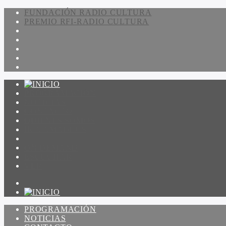
FUNDACIÓN RADIO CULTURA
PREMIO RFI-RADIO CULTURA
PROGRAMACIÓN
NOTICIAS
CONTACTO
QUIENES SOMOS
IR A AMADEUS
ON DEMAND
ESCUCHAR
VER
PROGRAMACIÓN
NOTICIAS