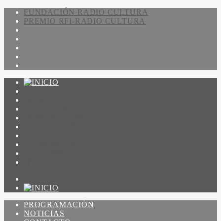
FUNDACIÓN RADIO CULTURA
PREMIO RFI-RADIO CULTURA
PROGRAMACIÓN
NOTICIAS
CONTACTO
QUIENES SOMOS
IR A AMADEUS
ON DEMAND
ESCUCHAR
VER
PROGRAMACIÓN
NOTICIAS