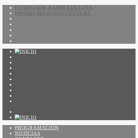
FUNDACIÓN RADIO CULTURA
PREMIO RFI-RADIO CULTURA
PROGRAMACIÓN
NOTICIAS
CONTACTO
QUIENES SOMOS
IR A AMADEUS
ON DEMAND
ESCUCHAR
VER
PROGRAMACIÓN
NOTICIAS