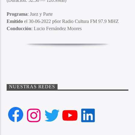
(Duración: 52:50 — 120.9MB)
Programa
: Juez y Parte
Emitido
el 30-06-2022 p6or Radio Cultura FM 97.9 MHZ
Conducción
: Lucio Fernández Moores
NUESTRAS REDES
Facebook
Instagram
Twitter
YouTube
LinkedIn