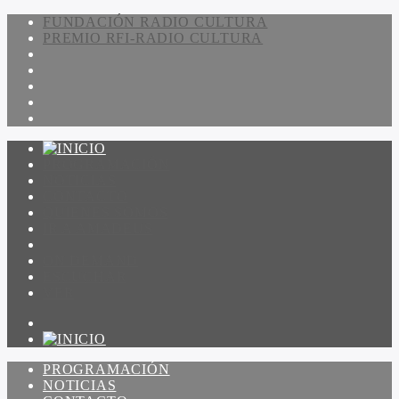
FUNDACIÓN RADIO CULTURA
PREMIO RFI-RADIO CULTURA
PROGRAMACIÓN
NOTICIAS
CONTACTO
QUIENES SOMOS
IR A AMADEUS
ON DEMAND
ESCUCHAR
VER
PROGRAMACIÓN
NOTICIAS