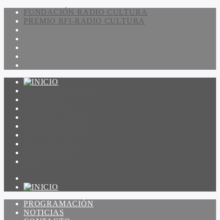
FUNDACIÓN RADIO CULTURA
PREMIO RFI-RADIO CULTURA
PROGRAMACIÓN
NOTICIAS
CONTACTO
QUIENES SOMOS
IR A AMADEUS
ON DEMAND
ESCUCHAR
VER
PROGRAMACIÓN
NOTICIAS