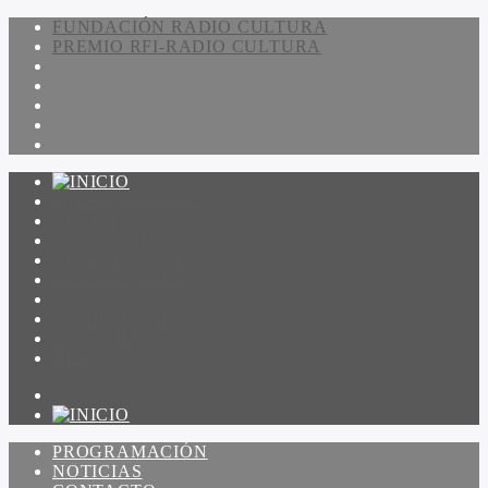
FUNDACIÓN RADIO CULTURA
PREMIO RFI-RADIO CULTURA
PROGRAMACIÓN
NOTICIAS
CONTACTO
QUIENES SOMOS
IR A AMADEUS
ON DEMAND
ESCUCHAR
VER
PROGRAMACIÓN
NOTICIAS