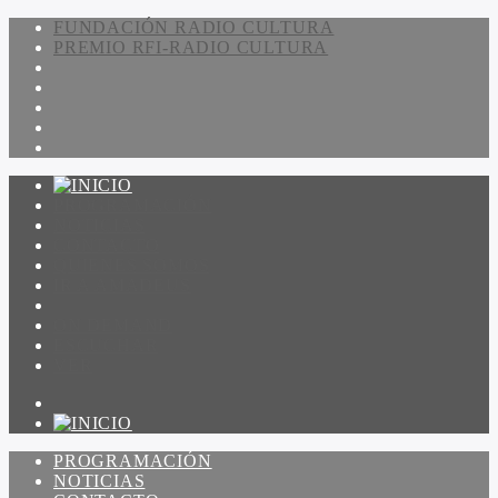
FUNDACIÓN RADIO CULTURA
PREMIO RFI-RADIO CULTURA
PROGRAMACIÓN
NOTICIAS
CONTACTO
QUIENES SOMOS
IR A AMADEUS
ON DEMAND
ESCUCHAR
VER
PROGRAMACIÓN
NOTICIAS