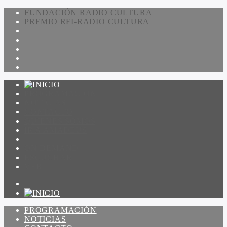
FUNDACIÓN RADIO CULTURA
PREMIO RFI-RADIO CULTURA
PROGRAMACIÓN
NOTICIAS
CONTACTO
QUIENES SOMOS
IR A AMADEUS
ON DEMAND
ESCUCHAR
VER
PROGRAMACIÓN
NOTICIAS