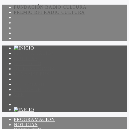
FUNDACIÓN RADIO CULTURA
PREMIO RFI-RADIO CULTURA
PROGRAMACIÓN
NOTICIAS
CONTACTO
QUIENES SOMOS
IR A AMADEUS
ON DEMAND
ESCUCHAR
VER
PROGRAMACIÓN
NOTICIAS