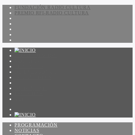
FUNDACIÓN RADIO CULTURA
PREMIO RFI-RADIO CULTURA
PROGRAMACIÓN
NOTICIAS
CONTACTO
QUIENES SOMOS
IR A AMADEUS
ON DEMAND
ESCUCHAR
VER
PROGRAMACIÓN
NOTICIAS