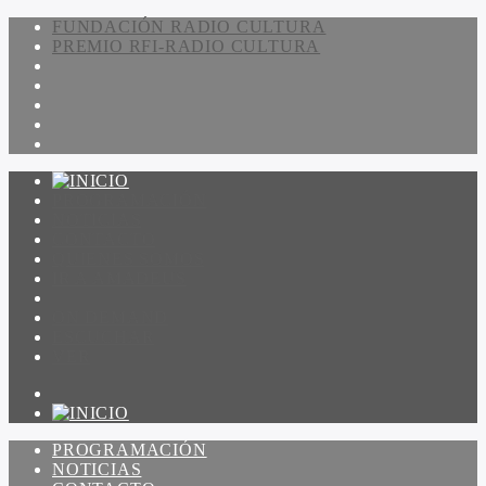
FUNDACIÓN RADIO CULTURA
PREMIO RFI-RADIO CULTURA
PROGRAMACIÓN
NOTICIAS
CONTACTO
QUIENES SOMOS
IR A AMADEUS
ON DEMAND
ESCUCHAR
VER
PROGRAMACIÓN
NOTICIAS