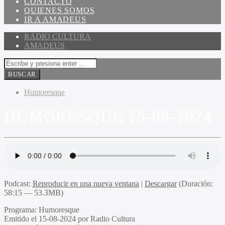
CONTACTO
QUIENES SOMOS
IR A AMADEUS
RADIO CULTURA
AMADEUS
Humoresque
HUMORESQUE 15-08-2024
Podcast:
Reproducir en una nueva ventana
|
Descargar
(Duración:
58:15 — 53.3MB)
Programa:
Humoresque
Emitido el
15-08-2024 por Radio Cultura