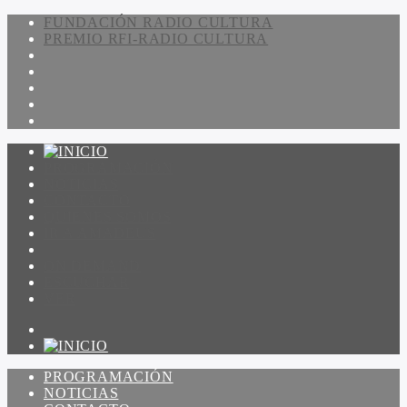
FUNDACIÓN RADIO CULTURA
PREMIO RFI-RADIO CULTURA
PROGRAMACIÓN
NOTICIAS
CONTACTO
QUIENES SOMOS
IR A AMADEUS
ON DEMAND
ESCUCHAR
VER
PROGRAMACIÓN
NOTICIAS