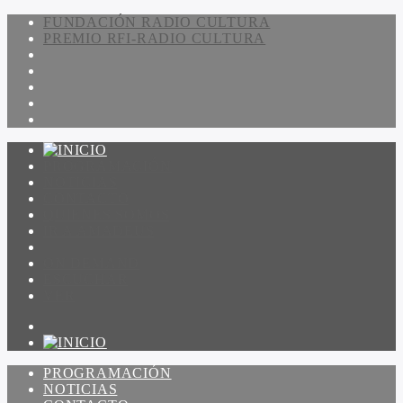
FUNDACIÓN RADIO CULTURA
PREMIO RFI-RADIO CULTURA
PROGRAMACIÓN
NOTICIAS
CONTACTO
QUIENES SOMOS
IR A AMADEUS
ON DEMAND
ESCUCHAR
VER
PROGRAMACIÓN
NOTICIAS