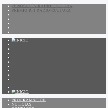
FUNDACIÓN RADIO CULTURA
PREMIO RFI-RADIO CULTURA
PROGRAMACIÓN
NOTICIAS
CONTACTO
QUIENES SOMOS
IR A AMADEUS
ON DEMAND
ESCUCHAR
VER
PROGRAMACIÓN
NOTICIAS