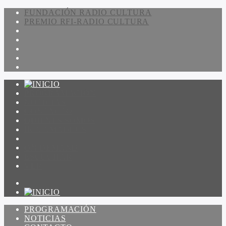
FUNDACIÓN RADIO CULTURA
PREMIO RFI-RADIO CULTURA
PROGRAMACIÓN
NOTICIAS
CONTACTO
QUIENES SOMOS
IR A AMADEUS
ON DEMAND
ESCUCHAR
VER
PROGRAMACIÓN
NOTICIAS