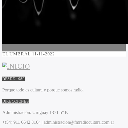
EL UMBRAL 11-11-2022
DESDE 1989
Porque todo es cultura y porque somos radio.
DIRECCIONES
Administración:
Uruguay 1371 5° P.
+(54) 911 6642 8164 |
administracion@fmradiocultura.com.ar