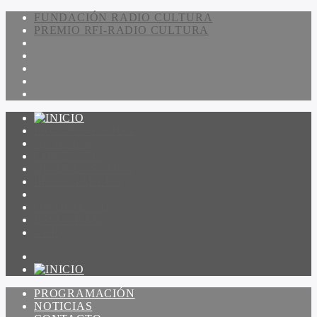
FUNDACIÓN RADIO CULTURA
PREMIO RFI-RADIO CULTURA
PROGRAMACIÓN
NOTICIAS
CONTACTO
QUIENES SOMOS
IR A AMADEUS
ON DEMAND
ESCUCHAR
VER
PROGRAMACIÓN
NOTICIAS