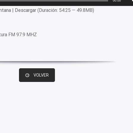
00:00
ntana
|
Descargar
(Duración: 54:25 — 49.8MB)
tura FM 97.9 MHZ
VOLVER