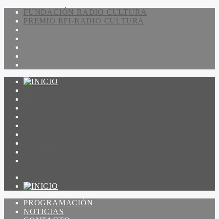
FUNDACIÓN RADIO CULTURA
PREMIO RFI-RADIO CULTURA
PROGRAMACIÓN
NOTICIAS
CONTACTO
QUIENES SOMOS
IR A AMADEUS
ON DEMAND
ESCUCHAR
VER
PROGRAMACIÓN
NOTICIAS