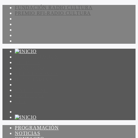
FUNDACIÓN RADIO CULTURA
PREMIO RFI-RADIO CULTURA
PROGRAMACIÓN
NOTICIAS
CONTACTO
QUIENES SOMOS
IR A AMADEUS
ON DEMAND
ESCUCHAR
VER
PROGRAMACIÓN
NOTICIAS