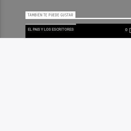
TAMBIÉN TE PUEDE GUSTAR
EL PAIS Y LOS ESCRITORES
0
EL PAÍS Y LOS ESCRITORES 06-